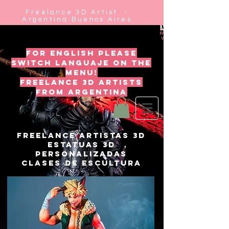
Freelance 3D Artist -
Argentina Buenos Aires
for english please
switch languaje on the
menu!
freelance 3d artists
from argentina
FREELANCE ARTISTAS 3D
ESTATUAS 3D
PERSONALIZADAS
CLASES DE ESCULTURA