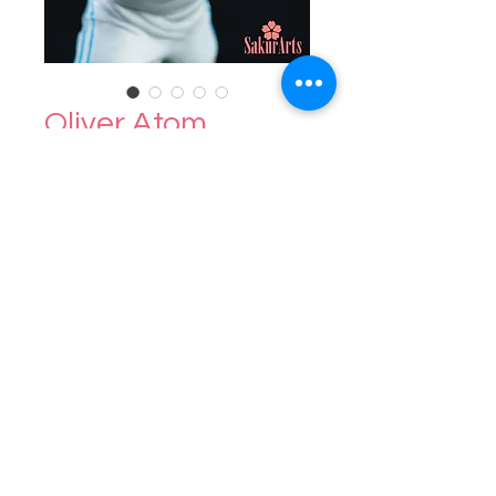
Oliver Atom
Cantidad
*
Contáctanos para comprar
Figura Fanart, completamente
hecha a mano en porcelana fría.
28cm de altura