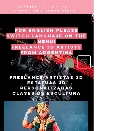
Freelance 3D Artist -
Argentina Buenos Aires
for english please
switch languaje on the
menu!
freelance 3d artists
from argentina
FREELANCE ARTISTAS 3D
ESTATUAS 3D
PERSONALIZADAS
CLASES DE ESCULTURA